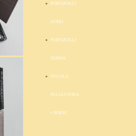
PORTAFOGLI
UOMO
PORTAFOGLI
DONNA
PICCOLA
PELLETTERIA
e BORSE