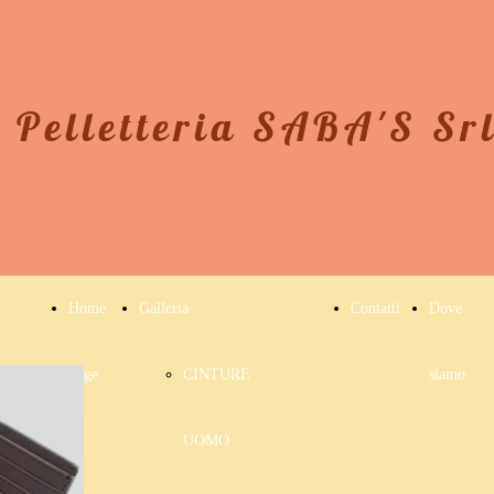
Pelletteria SABA'S Sr
Home
Galleria
Contatti
Dove
Page
CINTURE
siamo
UOMO